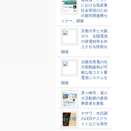
における低炭素
社会実現のため
の都市間連携セ
ミナー」開催
京都大学と大阪
ガス 太陽電池
の発電効率を向
上させる技術を
開発
太陽光発電の出
力変動緩和が可
能な低コスト蓄
電池システムを
開発
茅ヶ崎市、省エ
ネ活動展の参加
事業者を募集
ヤザワ、木目調
のLEDデスクラ
イトなどを発売