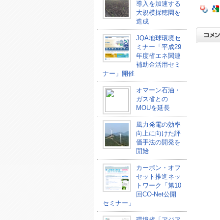
導入を加速する
大規模採穂園を
造成
JQA地球環境セ
ミナー「平成29
年度省エネ関連
補助金活用セミ
ナー」開催
オマーン石油・
ガス省との
MOUを延長
風力発電の効率
向上に向けた評
価手法の開発を
開始
カーボン・オフ
セット推進ネッ
トワーク「第10
回CO-Net公開
セミナー」
環境省「アジア