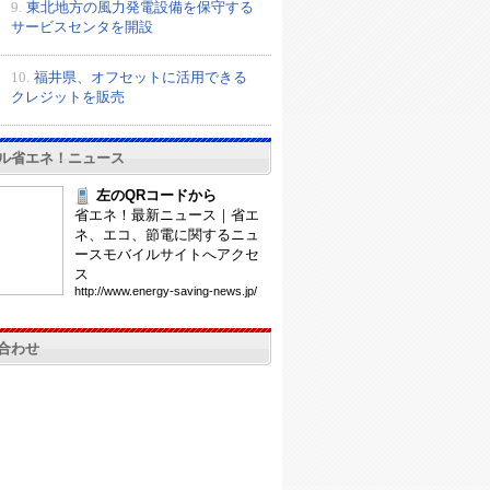
9.
東北地方の風力発電設備を保守する
サービスセンタを開設
10.
福井県、オフセットに活用できる
クレジットを販売
ル省エネ！ニュース
左のQRコードから
省エネ！最新ニュース｜省エ
ネ、エコ、節電に関するニュ
ースモバイルサイトへアクセ
ス
htt
p:/
/ww
w.e
ner
gy-
sav
ing
-ne
ws.
jp/
合わせ