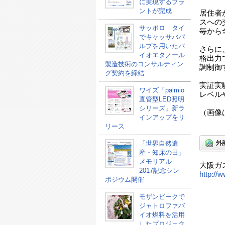
に実現するプラ
ントが完成
居住者
スへの
サッポロ タイ
毎から
でキャッサバパ
ルプを用いたバ
さらに
イオエタノール
格出力
製造技術のコンサルティン
調制御
グ契約を締結
実証実
ワイズ「palmio
レベル
直管型LED照明
シリーズ」新ラ
（画像
インアップをリ
リース
「世界自然遺
産・知床の日」
メモリアル
大阪ガ
2017記念シン
http://
ポジウム開催
モザンビークで
ジャトロファバ
イオ燃料を活用
したプロジェク