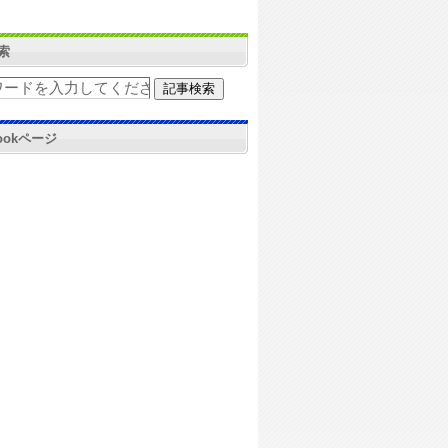
索
bookページ