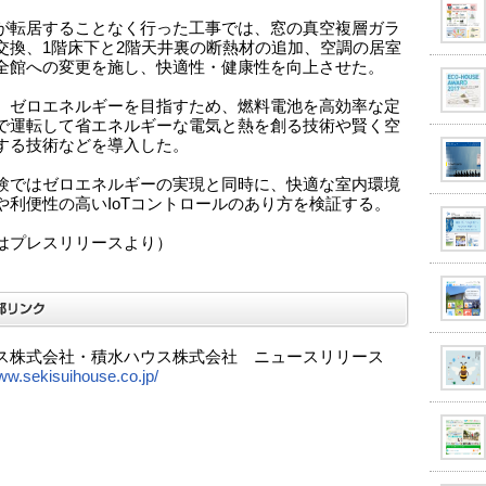
が転居することなく行った工事では、窓の真空複層ガラ
交換、1階床下と2階天井裏の断熱材の追加、空調の居室
全館への変更を施し、快適性・健康性を向上させた。
、ゼロエネルギーを目指すため、燃料電池を高効率な定
で運転して省エネルギーな電気と熱を創る技術や賢く空
する技術などを導入した。
験ではゼロエネルギーの実現と同時に、快適な室内環境
や利便性の高いIoTコントロールのあり方を検証する。
はプレスリリースより）
ス株式会社・積水ハウス株式会社 ニュースリリース
www.sekisuihouse.co.jp/