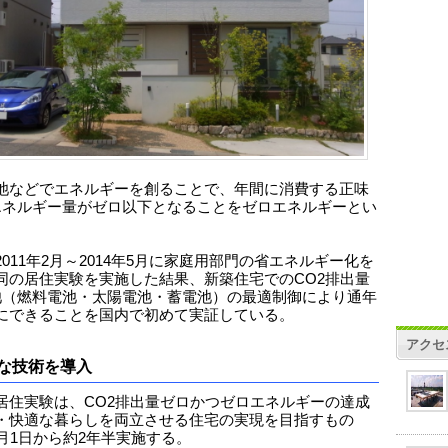
池などでエネルギーを創ることで、年間に消費する正味
エネルギー量がゼロ以下となることをゼロエネルギーとい
2011年2月～2014年5月に家庭用部門の省エネルギー化を
同の居住実験を実施した結果、新築住宅でのCO2排出量
池（燃料電池・太陽電池・蓄電池）の最適制御により通年
にできることを国内で初めて実証している。
アクセ
な技術を導入
居住実験は、CO2排出量ゼロかつゼロエネルギーの達成
・快適な暮らしを両立させる住宅の実現を目指すもの
2月1日から約2年半実施する。