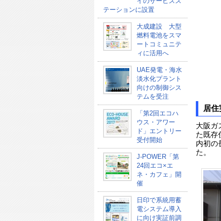
イのサービスス
テーションに設置
大成建設 大型
燃料電池をスマ
ートコミュニテ
ィに活用へ
UAE発電・海水
淡水化プラント
向けの制御シス
テムを受注
居住
「第2回エコハ
ウス・アワー
大阪ガ
ド」エントリー
た既存
受付開始
内初の
た。
J-POWER「第
24回エコ×エ
ネ・カフェ」開
催
日印で系統用蓄
電システム導入
に向け実証前調