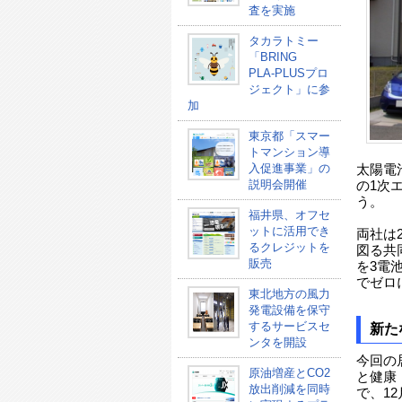
査を実施
タカラトミー
「BRING
PLA-PLUSプロ
ジェクト」に参
加
東京都「スマー
トマンション導
入促進事業」の
太陽電
説明会開催
の1次
う。
福井県、オフセ
ットに活用でき
両社は
るクレジットを
図る共
販売
を3電
でゼロ
東北地方の風力
発電設備を保守
するサービスセ
新た
ンタを開設
今回の
原油増産とCO2
と健康
放出削減を同時
で、1