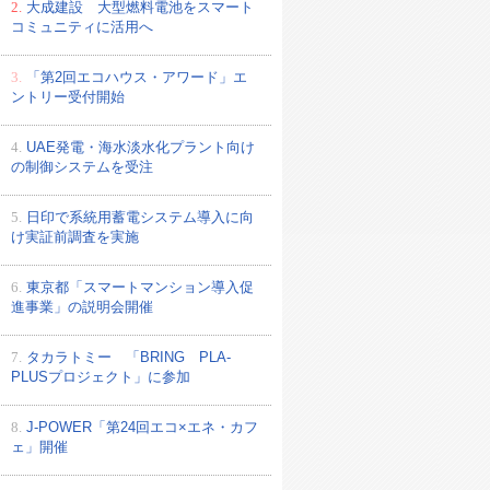
2.
大成建設 大型燃料電池をスマート
コミュニティに活用へ
3.
「第2回エコハウス・アワード」エ
ントリー受付開始
4.
UAE発電・海水淡水化プラント向け
の制御システムを受注
5.
日印で系統用蓄電システム導入に向
け実証前調査を実施
6.
東京都「スマートマンション導入促
進事業」の説明会開催
7.
タカラトミー 「BRING PLA-
PLUSプロジェクト」に参加
8.
J-POWER「第24回エコ×エネ・カフ
ェ」開催