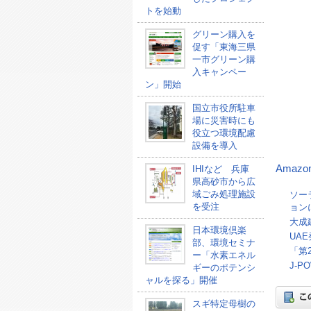
トを始動
グリーン購入を
促す「東海三県
一市グリーン購
入キャンペー
ン」開始
国立市役所駐車
場に災害時にも
役立つ環境配慮
設備を導入
Amaz
IHIなど 兵庫
県高砂市から広
域ごみ処理施設
ソー
を受注
ョン
大成
日本環境倶楽
UA
部、環境セミナ
「第
ー「水素エネル
J-
ギーのポテンシ
ャルを探る」開催
スギ特定母樹の