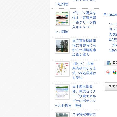
トを始動
グリーン購入を
Amaz
促す「東海三県
一市グリーン購
ソー
入キャンペー
ョン
ン」開始
大成
UA
国立市役所駐車
場に災害時にも
「第
役立つ環境配慮
J-
設備を導入
IHIなど 兵庫
県高砂市から広
域ごみ処理施設
を受注
日本環境倶楽
部、環境セミナ
ー「水素エネル
ギーのポテンシ
ャルを探る」開催
スギ特定母樹の