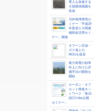
導入を加速する
大規模採穂園を
造成
JQA地球環境セ
ミナー「平成29
年度省エネ関連
補助金活用セミ
ナー」開催
オマーン石油・
ガス省との
MOUを延長
風力発電の効率
向上に向けた評
価手法の開発を
開始
カーボン・オフ
セット推進ネッ
トワーク「第10
回CO-Net公開
セミナー」
環境省「アジア