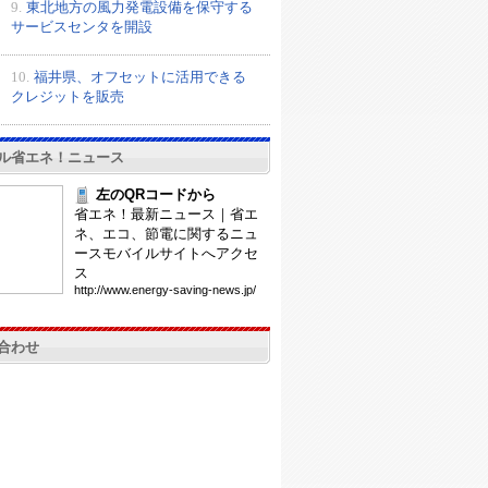
9.
東北地方の風力発電設備を保守する
サービスセンタを開設
10.
福井県、オフセットに活用できる
クレジットを販売
ル省エネ！ニュース
左のQRコードから
省エネ！最新ニュース｜省エ
ネ、エコ、節電に関するニュ
ースモバイルサイトへアクセ
ス
htt
p:/
/ww
w.e
ner
gy-
sav
ing
-ne
ws.
jp/
合わせ