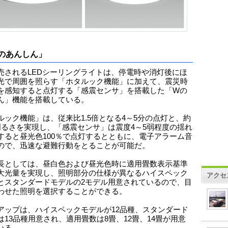
のあんしん」
売されるLEDシーリングライトは、停電時や消灯後にほ
光で周囲を照らす「ホタルック機能」に加えて、震災時
を感知すると点灯する「感震センサ」を搭載した「Wの
ん」機能を搭載している。
ルック機能」は、従来比1.5倍となる4～5分の点灯と、約
明るさを実現し、「感震センサ」は震度4～5弱程度の揺れ
すると昼光色100％で点灯するとともに、電子アラーム音
ので、迅速な避難行動をとることが可能だ。
長としては、昼白色および昼光色時に適用畳数表示基準
大光量を実現し、照明部分の仕様が異なるハイスペック
アクセ
とスタンダードモデルの2モデル用意されているので、目
わせた照明を選択することができる。
アップは、ハイスペックモデルが12品種、スタンダード
は13品種用意され、適用畳数は8畳、12畳、14畳が用意