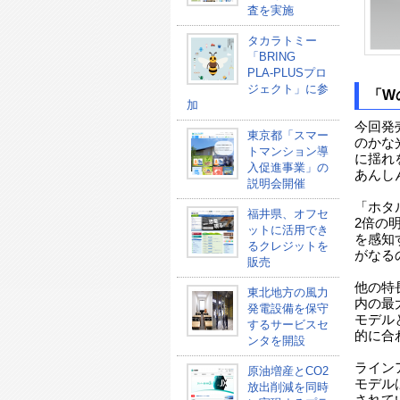
査を実施
タカラトミー
「BRING
PLA-PLUSプロ
ジェクト」に参
「W
加
今回発
東京都「スマー
のかな
トマンション導
に揺れ
入促進事業」の
あんし
説明会開催
「ホタ
福井県、オフセ
2倍の
ットに活用でき
を感知
るクレジットを
がなる
販売
他の特
東北地方の風力
内の最
発電設備を保守
モデル
するサービスセ
的に合
ンタを開設
ライン
原油増産とCO2
モデル
放出削減を同時