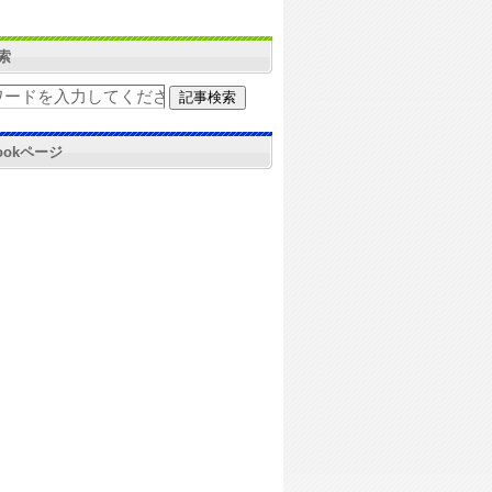
索
bookページ