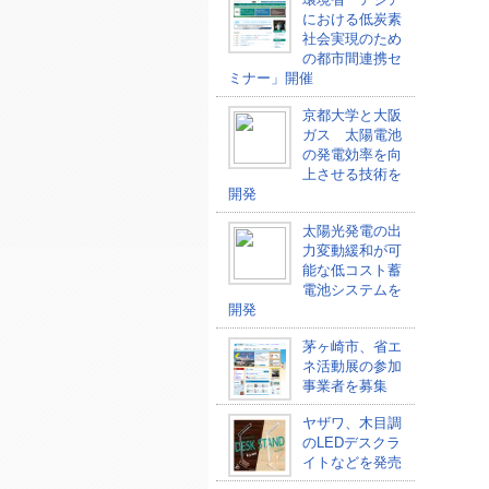
における低炭素
社会実現のため
の都市間連携セ
ミナー」開催
京都大学と大阪
ガス 太陽電池
の発電効率を向
上させる技術を
開発
太陽光発電の出
力変動緩和が可
能な低コスト蓄
電池システムを
開発
茅ヶ崎市、省エ
ネ活動展の参加
事業者を募集
ヤザワ、木目調
のLEDデスクラ
イトなどを発売