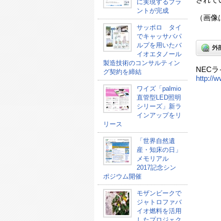
されて
に実現するプラ
ントが完成
（画像
サッポロ タイ
でキャッサバパ
ルプを用いたバ
イオエタノール
製造技術のコンサルティン
NEC
グ契約を締結
http://w
ワイズ「palmio
直管型LED照明
シリーズ」新ラ
インアップをリ
リース
「世界自然遺
産・知床の日」
メモリアル
2017記念シン
ポジウム開催
モザンビークで
ジャトロファバ
イオ燃料を活用
したプロジェク