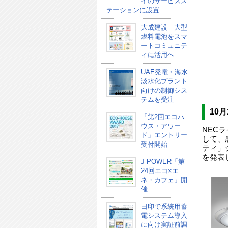
イのサービスス
テーションに設置
大成建設 大型
燃料電池をスマ
ートコミュニテ
ィに活用へ
UAE発電・海水
淡水化プラント
向けの制御シス
テムを受注
10
「第2回エコハ
ウス・アワー
NECラ
ド」エントリー
して、
受付開始
ティ」
を発表
J-POWER「第
24回エコ×エ
ネ・カフェ」開
催
日印で系統用蓄
電システム導入
に向け実証前調