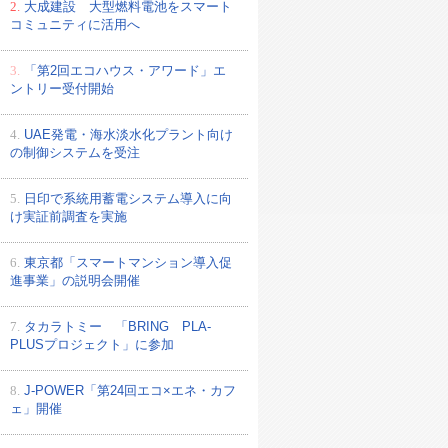
2.
大成建設 大型燃料電池をスマート
コミュニティに活用へ
3.
「第2回エコハウス・アワード」エ
ントリー受付開始
4.
UAE発電・海水淡水化プラント向け
の制御システムを受注
5.
日印で系統用蓄電システム導入に向
け実証前調査を実施
6.
東京都「スマートマンション導入促
進事業」の説明会開催
7.
タカラトミー 「BRING PLA-
PLUSプロジェクト」に参加
8.
J-POWER「第24回エコ×エネ・カフ
ェ」開催