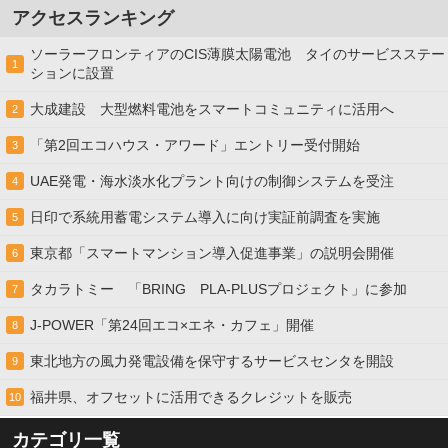
アクセスランキング
ソーラーフロンティアのCIS薄膜太陽電池 タイのサービスステー
1
ションに設置
大成建設 大型燃料電池をスマートコミュニティに活用へ
2
「第2回エコハウス・アワード」エントリー受付開始
3
UAE発電・海水淡水化プラント向けの制御システムを受注
4
日印で系統用蓄電システム導入に向け実証前調査を実施
5
東京都「スマートマンション導入促進事業」の説明会開催
6
タカラトミー 「BRING PLA-PLUSプロジェクト」に参加
7
J-POWER「第24回エコ×エネ・カフェ」開催
8
東北地方の風力発電設備を保守するサービスセンタを開設
9
福井県、オフセットに活用できるクレジットを販売
10
カテゴリ一覧