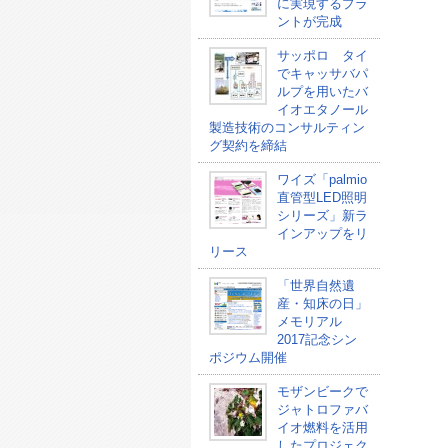
に実現するプラ
ントが完成
サッポロ タイ
でキャッサバパ
ルプを用いたバ
イオエタノール
製造技術のコンサルティン
グ契約を締結
ワイズ「palmio
直管型LED照明
シリーズ」新ラ
インアップをリ
リース
「世界自然遺
産・知床の日」
メモリアル
2017記念シン
ポジウム開催
モザンビークで
ジャトロファバ
イオ燃料を活用
したプロジェク