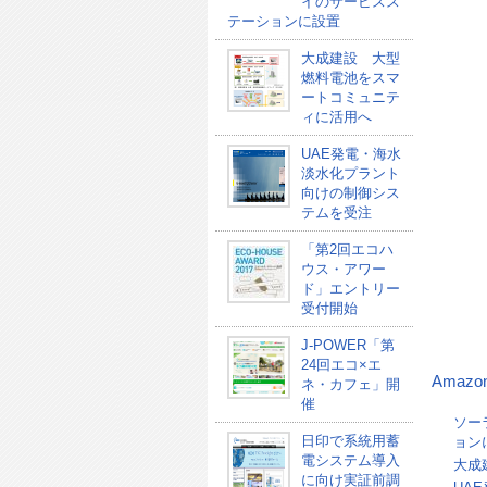
イのサービスス
テーションに設置
大成建設 大型
燃料電池をスマ
ートコミュニテ
ィに活用へ
UAE発電・海水
淡水化プラント
向けの制御シス
テムを受注
「第2回エコハ
ウス・アワー
ド」エントリー
受付開始
J-POWER「第
24回エコ×エ
Amazo
ネ・カフェ」開
催
ソー
日印で系統用蓄
ョン
電システム導入
大成
に向け実証前調