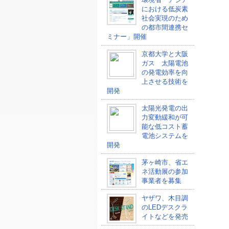
における低炭素
社会実現のため
の都市間連携セ
ミナー」開催
京都大学と大阪
ガス 太陽電池
の発電効率を向
上させる技術を
開発
太陽光発電の出
力変動緩和が可
能な低コスト蓄
電池システムを
開発
茅ヶ崎市、省エ
ネ活動展の参加
事業者を募集
ヤザワ、木目調
のLEDデスクラ
イトなどを発売