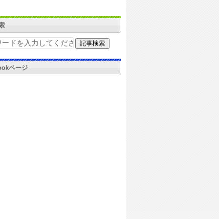
索
bookページ