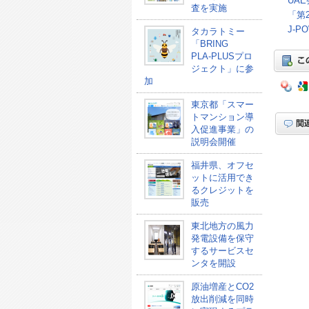
UA
査を実施
「第
J-
タカラトミー
「BRING
PLA-PLUSプロ
ジェクト」に参
加
東京都「スマー
トマンション導
入促進事業」の
説明会開催
福井県、オフセ
ットに活用でき
るクレジットを
販売
東北地方の風力
発電設備を保守
するサービスセ
ンタを開設
原油増産とCO2
放出削減を同時