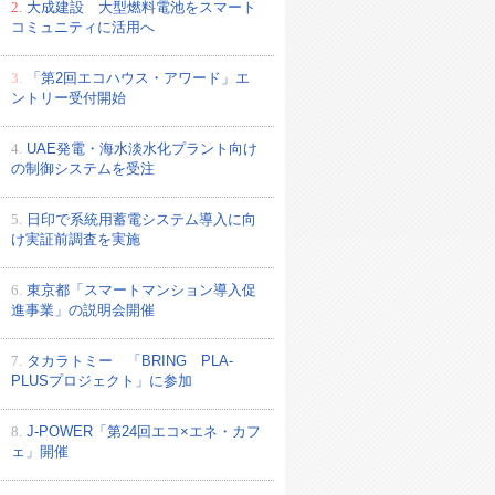
2.
大成建設 大型燃料電池をスマート
コミュニティに活用へ
3.
「第2回エコハウス・アワード」エ
ントリー受付開始
4.
UAE発電・海水淡水化プラント向け
の制御システムを受注
5.
日印で系統用蓄電システム導入に向
け実証前調査を実施
6.
東京都「スマートマンション導入促
進事業」の説明会開催
7.
タカラトミー 「BRING PLA-
PLUSプロジェクト」に参加
8.
J-POWER「第24回エコ×エネ・カフ
ェ」開催