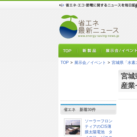
TOP
>
展示会／イベント
>
宮城県「水素
宮城
産業
省エネ 新着30件
ソーラーフロン
ティアのCIS薄
膜太陽電池 タ