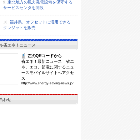
9.
東北地方の風力発電設備を保守する
サービスセンタを開設
10.
福井県、オフセットに活用できる
クレジットを販売
ル省エネ！ニュース
左のQRコードから
省エネ！最新ニュース｜省エ
ネ、エコ、節電に関するニュ
ースモバイルサイトへアクセ
ス
htt
p:/
/ww
w.e
ner
gy-
sav
ing
-ne
ws.
jp/
合わせ