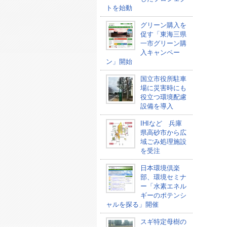
トを始動
グリーン購入を
促す「東海三県
一市グリーン購
入キャンペー
ン」開始
国立市役所駐車
場に災害時にも
役立つ環境配慮
設備を導入
IHIなど 兵庫
県高砂市から広
域ごみ処理施設
を受注
日本環境倶楽
部、環境セミナ
ー「水素エネル
ギーのポテンシ
ャルを探る」開催
スギ特定母樹の