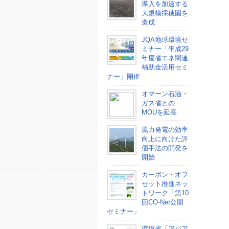
導入を加速する
大規模採穂園を
造成
JQA地球環境セ
ミナー「平成29
年度省エネ関連
補助金活用セミ
ナー」開催
オマーン石油・
ガス省との
MOUを延長
風力発電の効率
向上に向けた評
価手法の開発を
開始
カーボン・オフ
セット推進ネッ
トワーク「第10
回CO-Net公開
セミナー」
環境省「アジア