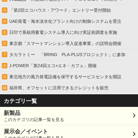
「第2回エコハウス・アワード」エントリー受付開始
3
UAE発電・海水淡水化プラント向けの制御システムを受注
4
日印で系統用蓄電システム導入に向け実証前調査を実施
5
東京都「スマートマンション導入促進事業」の説明会開催
6
タカラトミー 「BRING PLA-PLUSプロジェクト」に参加
7
J-POWER「第24回エコ×エネ・カフェ」開催
8
東北地方の風力発電設備を保守するサービスセンタを開設
9
福井県、オフセットに活用できるクレジットを販売
10
カテゴリ一覧
新製品
このカテゴリの記事一覧を見る
展示会／イベント
このカテゴリの記事一覧を見る