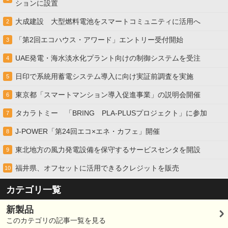
ションに設置
大成建設 大型燃料電池をスマートコミュニティに活用へ
2
「第2回エコハウス・アワード」エントリー受付開始
3
UAE発電・海水淡水化プラント向けの制御システムを受注
4
日印で系統用蓄電システム導入に向け実証前調査を実施
5
東京都「スマートマンション導入促進事業」の説明会開催
6
タカラトミー 「BRING PLA-PLUSプロジェクト」に参加
7
J-POWER「第24回エコ×エネ・カフェ」開催
8
東北地方の風力発電設備を保守するサービスセンタを開設
9
福井県、オフセットに活用できるクレジットを販売
10
カテゴリ一覧
新製品
このカテゴリの記事一覧を見る