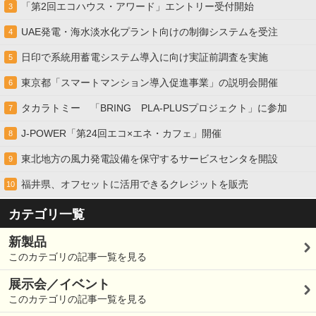
「第2回エコハウス・アワード」エントリー受付開始
3
UAE発電・海水淡水化プラント向けの制御システムを受注
4
日印で系統用蓄電システム導入に向け実証前調査を実施
5
東京都「スマートマンション導入促進事業」の説明会開催
6
タカラトミー 「BRING PLA-PLUSプロジェクト」に参加
7
J-POWER「第24回エコ×エネ・カフェ」開催
8
東北地方の風力発電設備を保守するサービスセンタを開設
9
福井県、オフセットに活用できるクレジットを販売
10
カテゴリ一覧
新製品
このカテゴリの記事一覧を見る
展示会／イベント
このカテゴリの記事一覧を見る