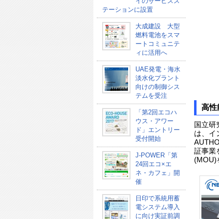
イのサービスス
テーションに設置
大成建設 大型
燃料電池をスマ
ートコミュニテ
ィに活用へ
UAE発電・海水
淡水化プラント
向けの制御シス
テムを受注
高性
「第2回エコハ
ウス・アワー
国立研
ド」エントリー
は、イ
受付開始
AUTHO
証事業
J-POWER「第
(MOU
24回エコ×エ
ネ・カフェ」開
催
日印で系統用蓄
電システム導入
に向け実証前調