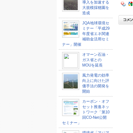
導入を加速する
大規模採穂園を
造成
JQA地球環境セ
ミナー「平成29
年度省エネ関連
補助金活用セミ
ナー」開催
オマーン石油・
ガス省との
MOUを延長
風力発電の効率
向上に向けた評
価手法の開発を
開始
カーボン・オフ
セット推進ネッ
トワーク「第10
回CO-Net公開
セミナー」
環境省「アジア