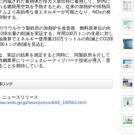
に内蔵された蓄熱体が排ガス放出時に蓄熱して、炉内に
れる燃焼用空気を予熱するため、従来の加熱炉や排熱回
テムより高効率な省エネルギーが可能となり、NOxの発
抑制する。
L社のラウルケラ製鉄所の加熱炉を改造後、燃料原単位の向
O2排出量の削減を実証する。年間100万トンの生産に対し
油換算でエネルギー使用量210万リットルの削減とCO2排
000トンの削減を見込む。
Oは、実証の効果を測定すると同時に、同製鉄所を介して
鉄鋼業界にリージェネレーティブバーナ技術が導入・普
ることを期待している。
O ニュースリリース
www.nedo.go.jp/news/press/AA5_100563.html