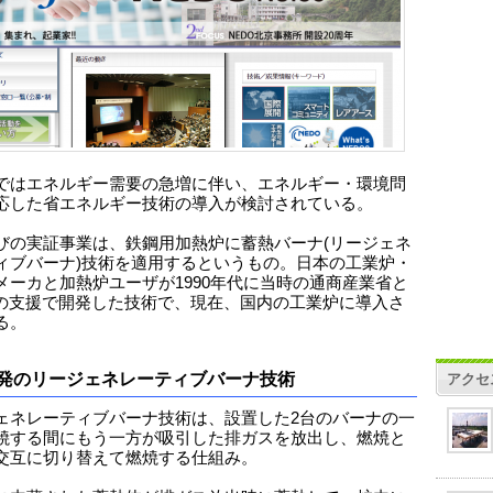
ではエネルギー需要の急増に伴い、エネルギー・環境問
応した省エネルギー技術の導入が検討されている。
びの実証事業は、鉄鋼用加熱炉に蓄熱バーナ(リージェネ
ィブバーナ)技術を適用するというもの。日本の工業炉・
メーカと加熱炉ユーザが1990年代に当時の通商産業省と
Oの支援で開発した技術で、現在、国内の工業炉に導入さ
る。
発のリージェネレーティブバーナ技術
アクセ
ェネレーティブバーナ技術は、設置した2台のバーナの一
焼する間にもう一方が吸引した排ガスを放出し、燃焼と
交互に切り替えて燃焼する仕組み。