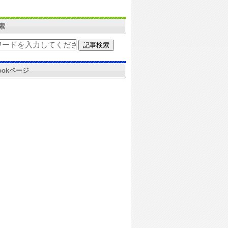
索
bookページ