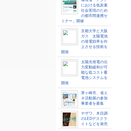
における低炭素
社会実現のため
の都市間連携セ
ミナー」開催
京都大学と大阪
ガス 太陽電池
の発電効率を向
上させる技術を
開発
太陽光発電の出
力変動緩和が可
能な低コスト蓄
電池システムを
開発
茅ヶ崎市、省エ
ネ活動展の参加
事業者を募集
ヤザワ、木目調
のLEDデスクラ
イトなどを発売