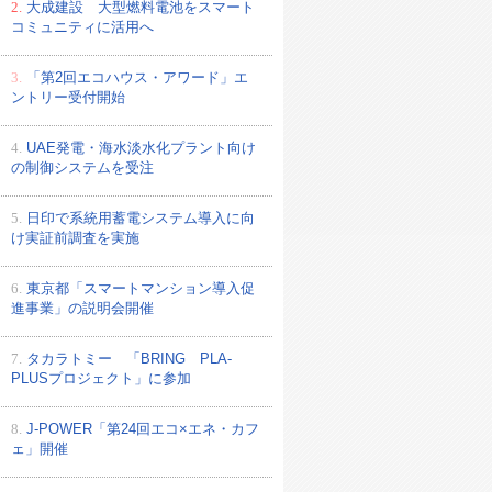
2.
大成建設 大型燃料電池をスマート
コミュニティに活用へ
3.
「第2回エコハウス・アワード」エ
ントリー受付開始
4.
UAE発電・海水淡水化プラント向け
の制御システムを受注
5.
日印で系統用蓄電システム導入に向
け実証前調査を実施
6.
東京都「スマートマンション導入促
進事業」の説明会開催
7.
タカラトミー 「BRING PLA-
PLUSプロジェクト」に参加
8.
J-POWER「第24回エコ×エネ・カフ
ェ」開催