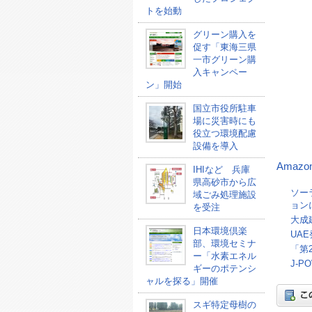
トを始動
グリーン購入を
促す「東海三県
一市グリーン購
入キャンペー
ン」開始
国立市役所駐車
場に災害時にも
役立つ環境配慮
設備を導入
Amaz
IHIなど 兵庫
県高砂市から広
ソー
域ごみ処理施設
ョン
を受注
大成
日本環境倶楽
UA
部、環境セミナ
「第
ー「水素エネル
J-
ギーのポテンシ
ャルを探る」開催
スギ特定母樹の