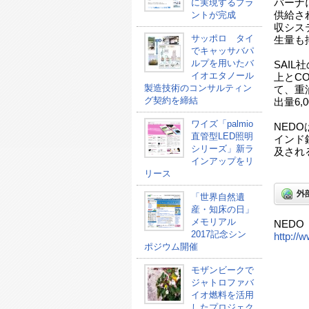
に実現するプラ
バーナ
ントが完成
供給さ
収シス
サッポロ タイ
生量も
でキャッサバパ
ルプを用いたバ
SAI
イオエタノール
上とC
製造技術のコンサルティン
て、重
グ契約を締結
出量6,
ワイズ「palmio
NED
直管型LED照明
インド
シリーズ」新ラ
及され
インアップをリ
リース
「世界自然遺
産・知床の日」
メモリアル
NED
2017記念シン
http://
ポジウム開催
モザンビークで
ジャトロファバ
イオ燃料を活用
したプロジェク