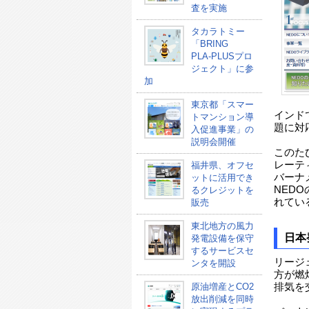
査を実施
タカラトミー
「BRING
PLA-PLUSプロ
ジェクト」に参
加
東京都「スマー
インド
トマンション導
題に対
入促進事業」の
説明会開催
このた
レーテ
福井県、オフセ
バーナ
ットに活用でき
NED
るクレジットを
れてい
販売
東北地方の風力
日本
発電設備を保守
するサービスセ
リージ
ンタを開設
方が燃
原油増産とCO2
排気を
放出削減を同時