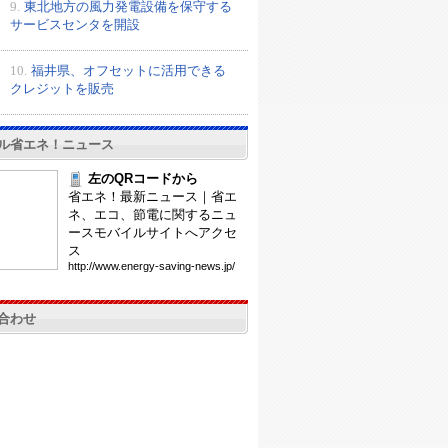
9.
東北地方の風力発電設備を保守する
サービスセンタを開設
10.
福井県、オフセットに活用できる
クレジットを販売
ル省エネ！ニュース
左のQRコードから
省エネ！最新ニュース｜省エ
ネ、エコ、節電に関するニュ
ースモバイルサイトへアクセ
ス
htt
p:/
/ww
w.e
ner
gy-
sav
ing
-ne
ws.
jp/
合わせ