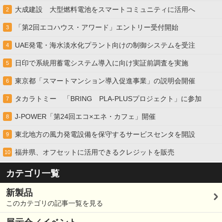
大成建設 大型燃料電池をスマートコミュニティに活用へ
2
「第2回エコハウス・アワード」エントリー受付開始
3
UAE発電・海水淡水化プラント向けの制御システムを受注
4
日印で系統用蓄電システム導入に向け実証前調査を実施
5
東京都「スマートマンション導入促進事業」の説明会開催
6
タカラトミー 「BRING PLA-PLUSプロジェクト」に参加
7
J-POWER「第24回エコ×エネ・カフェ」開催
8
東北地方の風力発電設備を保守するサービスセンタを開設
9
福井県、オフセットに活用できるクレジットを販売
10
カテゴリ一覧
新製品
このカテゴリの記事一覧を見る