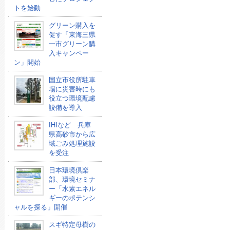
トを始動
グリーン購入を
促す「東海三県
一市グリーン購
入キャンペー
ン」開始
国立市役所駐車
場に災害時にも
役立つ環境配慮
設備を導入
IHIなど 兵庫
県高砂市から広
域ごみ処理施設
を受注
日本環境倶楽
部、環境セミナ
ー「水素エネル
ギーのポテンシ
ャルを探る」開催
スギ特定母樹の