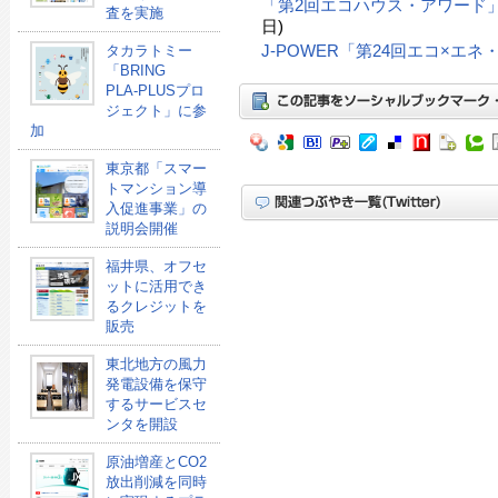
「第2回エコハウス・アワード
査を実施
日)
J-POWER「第24回エコ×エ
タカラトミー
「BRING
PLA-PLUSプロ
ジェクト」に参
加
東京都「スマー
トマンション導
入促進事業」の
説明会開催
福井県、オフセ
ットに活用でき
るクレジットを
販売
東北地方の風力
発電設備を保守
するサービスセ
ンタを開設
原油増産とCO2
放出削減を同時