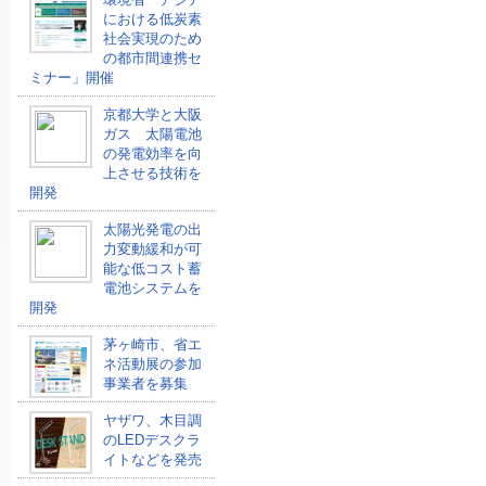
における低炭素
社会実現のため
の都市間連携セ
ミナー」開催
京都大学と大阪
ガス 太陽電池
の発電効率を向
上させる技術を
開発
太陽光発電の出
力変動緩和が可
能な低コスト蓄
電池システムを
開発
茅ヶ崎市、省エ
ネ活動展の参加
事業者を募集
ヤザワ、木目調
のLEDデスクラ
イトなどを発売