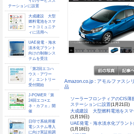
イのサービスス
テーションに設置
大成建設 大型
燃料電池をスマ
ートコミュニテ
ィに活用へ
UAE発電・海水
淡水化プラント
向けの制御シス
テムを受注
「第2回エコハ
ウス・アワー
ド」エントリー
Amazon.co.jp : アモルフ
受付開始
品
J-POWER「第
ソーラーフロンティアのCIS
24回エコ×エ
ステーションに設置
(1月21日)
ネ・カフェ」開
大成建設 大型燃料電池をスマ
催
(1月19日)
日印で系統用蓄
UAE発電・海水淡水化プラン
電システム導入
(1月18日)
に向け実証前調