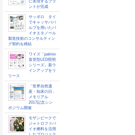
に実現するプラ
ントが完成
サッポロ タイ
でキャッサバパ
ルプを用いたバ
イオエタノール
製造技術のコンサルティン
グ契約を締結
ワイズ「palmio
直管型LED照明
シリーズ」新ラ
インアップをリ
リース
「世界自然遺
産・知床の日」
メモリアル
2017記念シン
ポジウム開催
モザンビークで
ジャトロファバ
イオ燃料を活用
したプロジェク