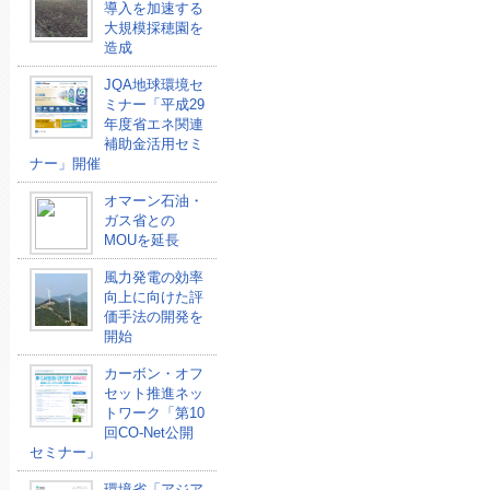
導入を加速する
大規模採穂園を
造成
JQA地球環境セ
ミナー「平成29
年度省エネ関連
補助金活用セミ
ナー」開催
オマーン石油・
ガス省との
MOUを延長
風力発電の効率
向上に向けた評
価手法の開発を
開始
カーボン・オフ
セット推進ネッ
トワーク「第10
回CO-Net公開
セミナー」
環境省「アジア