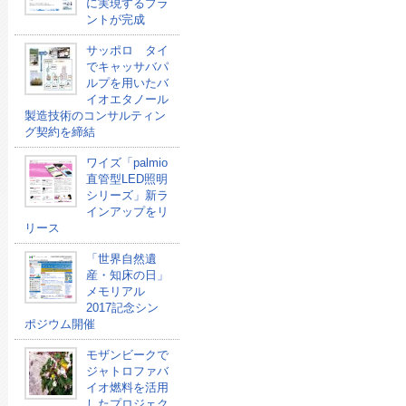
に実現するプラ
ントが完成
サッポロ タイ
でキャッサバパ
ルプを用いたバ
イオエタノール
製造技術のコンサルティン
グ契約を締結
ワイズ「palmio
直管型LED照明
シリーズ」新ラ
インアップをリ
リース
「世界自然遺
産・知床の日」
メモリアル
2017記念シン
ポジウム開催
モザンビークで
ジャトロファバ
イオ燃料を活用
したプロジェク