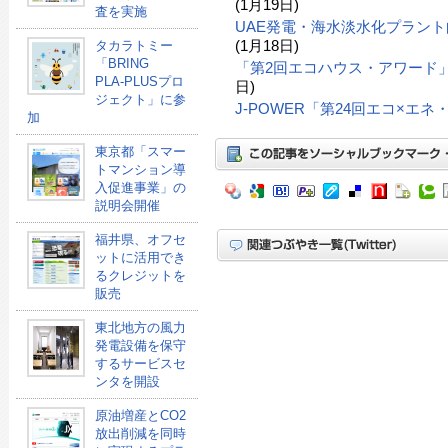
(1月19日)
査を実施
UAE発電・海水淡水化プラン
(1月18日)
タカラトミー
「BRING
「第2回エコハウス・アワード
PLA-PLUSプロ
日)
ジェクト」に参
J-POWER「第24回エコ×エ
加
東京都「スマー
トマンション導
入促進事業」の
説明会開催
福井県、オフセ
ットに活用でき
るクレジットを
販売
東北地方の風力
発電設備を保守
するサービスセ
ンタを開設
原油増産とCO2
放出削減を同時