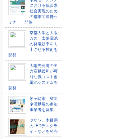
における低炭素
社会実現のため
の都市間連携セ
ミナー」開催
京都大学と大阪
ガス 太陽電池
の発電効率を向
上させる技術を
開発
太陽光発電の出
力変動緩和が可
能な低コスト蓄
電池システムを
開発
茅ヶ崎市、省エ
ネ活動展の参加
事業者を募集
ヤザワ、木目調
のLEDデスクラ
イトなどを発売