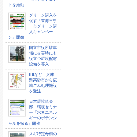
トを始動
グリーン購入を
促す「東海三県
一市グリーン購
入キャンペー
ン」開始
国立市役所駐車
場に災害時にも
役立つ環境配慮
設備を導入
IHIなど 兵庫
県高砂市から広
域ごみ処理施設
を受注
日本環境倶楽
部、環境セミナ
ー「水素エネル
ギーのポテンシ
ャルを探る」開催
スギ特定母樹の