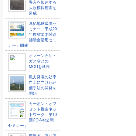
導入を加速する
大規模採穂園を
造成
JQA地球環境セ
ミナー「平成29
年度省エネ関連
補助金活用セミ
ナー」開催
オマーン石油・
ガス省との
MOUを延長
風力発電の効率
向上に向けた評
価手法の開発を
開始
カーボン・オフ
セット推進ネッ
トワーク「第10
回CO-Net公開
セミナー」
環境省「アジア