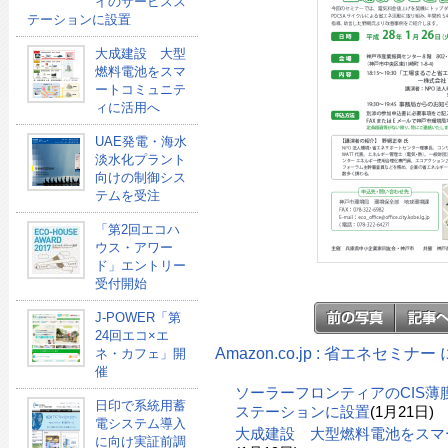
イのサービスス
テーションに設置
大成建設 大型
燃料電池をスマ
ートコミュニテ
ィに活用へ
UAE発電・海水
淡水化プラント
向けの制御シス
テムを受注
「第2回エコハ
ウス・アワー
ド」エントリー
受付開始
J-POWER「第
24回エコ×エ
Amazon.co.jp : 省エネセミ
ネ・カフェ」開
催
ソーラーフロンティアのCIS
日印で系統用蓄
ステーションに設置
(1月21日)
電システム導入
大成建設 大型燃料電池をスマ
に向け実証前調