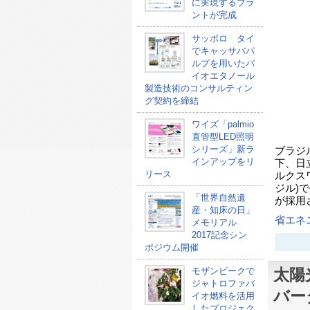
に実現するプラ
ントが完成
サッポロ タイ
でキャッサバパ
ルプを用いたバ
イオエタノール
製造技術のコンサルティン
グ契約を締結
ワイズ「palmio
直管型LED照明
シリーズ」新ラ
ブラジ
インアップをリ
下、日
リース
ルクス
ジル)
「世界自然遺
が採用
産・知床の日」
省エネ
メモリアル
2017記念シン
ポジウム開催
モザンビークで
太陽
ジャトロファバ
バー
イオ燃料を活用
したプロジェク