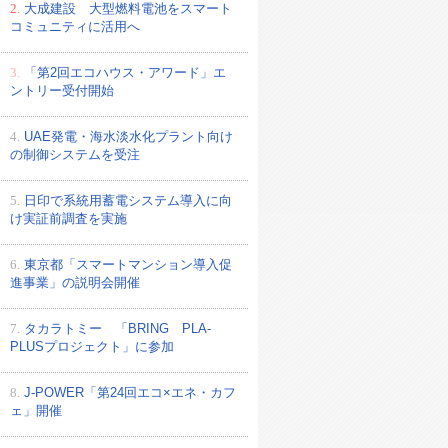
2.
大成建設 大型燃料電池をスマート
コミュニティに活用へ
3.
「第2回エコハウス・アワード」エ
ントリー受付開始
4.
UAE発電・海水淡水化プラント向け
の制御システムを受注
5.
日印で系統用蓄電システム導入に向
け実証前調査を実施
6.
東京都「スマートマンション導入促
進事業」の説明会開催
7.
タカラトミー 「BRING PLA-
PLUSプロジェクト」に参加
8.
J-POWER「第24回エコ×エネ・カフ
ェ」開催