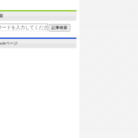
索
bookページ