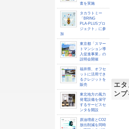
査を実施
タカラトミー
「BRING
PLA-PLUSプロ
ジェクト」に参
加
東京都「スマー
トマンション導
入促進事業」の
説明会開催
福井県、オフセ
ットに活用でき
るクレジットを
エタ
販売
ンプ
東北地方の風力
発電設備を保守
するサービスセ
ンタを開設
原油増産とCO2
放出削減を同時