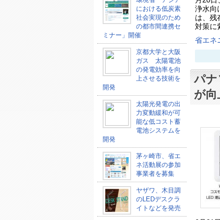
月20日
における低炭素
浄水向
社会実現のため
は、残
の都市間連携セ
対策に
ミナー」開催
省エネ
京都大学と大阪
ガス 太陽電池
の発電効率を向
パナ
上させる技術を
開発
が向
太陽光発電の出
力変動緩和が可
能な低コスト蓄
電池システムを
開発
茅ヶ崎市、省エ
ネ活動展の参加
事業者を募集
ヤザワ、木目調
のLEDデスクラ
イトなどを発売