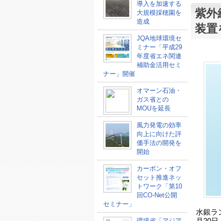
導入を加速する
紫外
大規模採穂園を
造成
装置
JQA地球環境セ
ミナー「平成29
年度省エネ関連
補助金活用セミ
ナー」開催
オマーン石油・
ガス省との
MOUを延長
風力発電の効率
向上に向けた評
価手法の開発を
開始
カーボン・オフ
セット推進ネッ
トワーク「第10
回CO-Net公開
セミナー」
水銀ラン
環境省「アジア