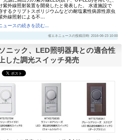
、光源に高出力の紫外線LED(以下、UV-LED)を用いた、
け紫外線照射装置を開発したと発表した。 水道施設で
存するクリプトスポリジウムなどの耐塩素性病原性原虫
紫外線照射による不…
ニュースの続きを読む...
省エネニュースの投稿日時: 2016-06-23 10:00
ソニック、LED照明器具との適合性
上した調光スイッチ発売