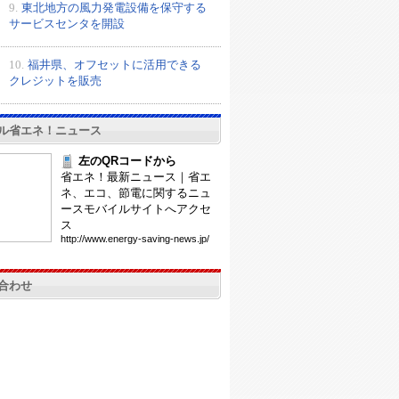
9.
東北地方の風力発電設備を保守する
サービスセンタを開設
10.
福井県、オフセットに活用できる
クレジットを販売
ル省エネ！ニュース
左のQRコードから
省エネ！最新ニュース｜省エ
ネ、エコ、節電に関するニュ
ースモバイルサイトへアクセ
ス
htt
p:/
/ww
w.e
ner
gy-
sav
ing
-ne
ws.
jp/
合わせ