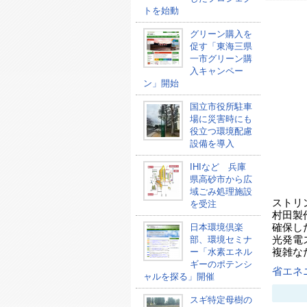
トを始動
グリーン購入を
促す「東海三県
一市グリーン購
入キャンペー
ン」開始
国立市役所駐車
場に災害時にも
役立つ環境配慮
設備を導入
IHIなど 兵庫
県高砂市から広
域ごみ処理施設
ストリ
を受注
村田製
日本環境倶楽
確保し
部、環境セミナ
光発電
ー「水素エネル
複雑な
ギーのポテンシ
省エネ
ャルを探る」開催
スギ特定母樹の