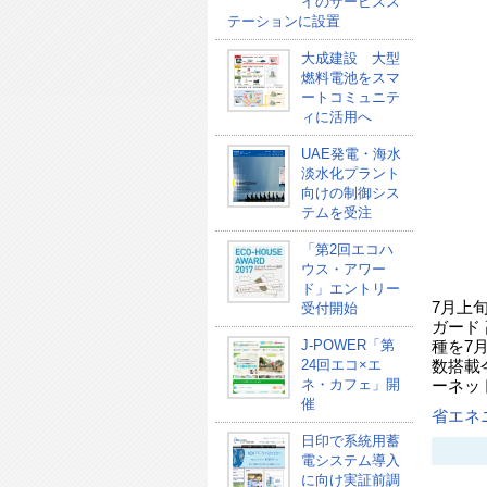
イのサービスス
テーションに設置
大成建設 大型
燃料電池をスマ
ートコミュニテ
ィに活用へ
UAE発電・海水
淡水化プラント
向けの制御シス
テムを受注
「第2回エコハ
ウス・アワー
ド」エントリー
7月上
受付開始
ガード
J-POWER「第
種を7
24回エコ×エ
数搭載
ネ・カフェ」開
ーネッ
催
省エネ
日印で系統用蓄
電システム導入
に向け実証前調