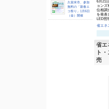
6月2
久留米市、参加
ョンズ
無料の「新春エ
位相調
コ祭り」1月6日
を発表し
（金）開催
LED
省エネ
省エ
ト・
売